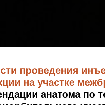
сти проведения инъ
кции на участке межб
ендации анатома по т