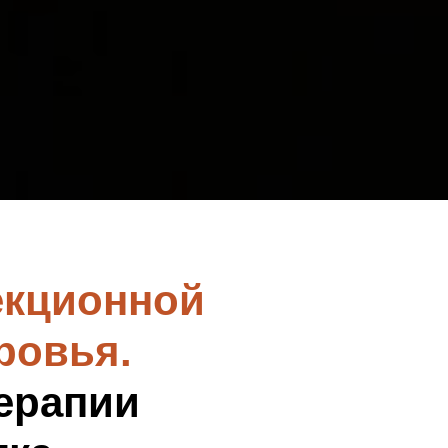
екционной
ровья.
ерапии