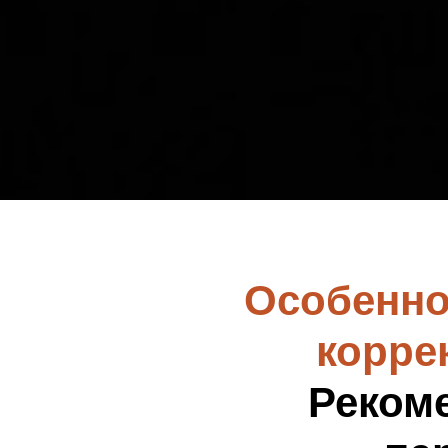
Особенно
корре
Реком